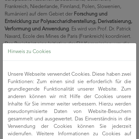
Frankreich, Niederlande, Finnland, Polen, Slowenien,
Rumänien) auf dem Gebiet der
Forschung und
Entwicklung zur Polysaccharidherstellung, Derivatisierung,
Verformung und Anwendung
. Es wird von Prof. Dr. Patrick
Navard, Ecole des Mines de Paris (Frankreich) koordiniert.
Das Projekt ist eine Initiative der EU-Kommission, um die
in den Mitgliedsstaaten vorhandene Fragmentierung der
Hinweis zu Cookies
europäischen Forschungs- und Entwicklungslandschaft auf
dem genannten Gebiet zu beseitigen. Hauptziel ist hierbei
die Stärkung des europäischen Raums im internationalen
Unsere Webseite verwendet Cookies. Diese haben zwei
Wettbewerb der Regionen.
Funktionen: Zum einen sind sie erforderlich für die
grundlegende Funktionalität unserer Website. Zum
Darüber hinaus sollen durch gemeinsame FuE-Aktivitäten
anderen können wir mit Hilfe der Cookies unsere
sowohl neue Erkenntnisse im Grundlagenbereich (
Inhalte für Sie immer weiter verbessern. Hierzu werden
Struktur-Eigenschafts-Relation ) als auch für innovative
pseudonymisierte Daten von Website-Besuchern
Applikationsfelder dieser Klasse von nachwachsenden
gesammelt und ausgewertet. Das Einverständnis in die
Rohstoffen erschlossen werden.
Verwendung der Cookies können Sie jederzeit
widerrufen. Weitere Informationen zu Cookies auf
Das TITK vertritt im Verbund vor allem das bei