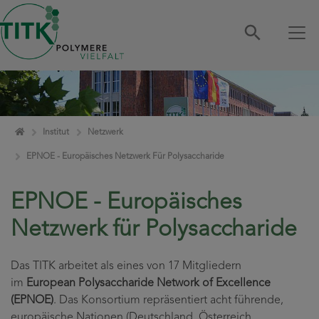
Zum Inhalt springen
Home
Institut
Netzwerk
EPNOE - Europäisches Netzwerk Für Polysaccharide
EPNOE - Europäisches
Netzwerk für Polysaccharide
Das TITK arbeitet als eines von 17 Mitgliedern
im
European Polysaccharide Network of Excellence
(EPNOE)
. Das Konsortium repräsentiert acht führende,
europäische Nationen (Deutschland, Österreich,