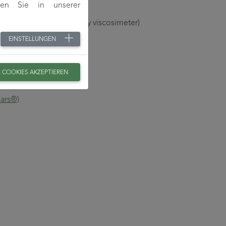
den Sie in unserer
xam, Schott AVS capillary viscosimeter)
EINSTELLUNGEN
E COOKIES AKZEPTIEREN
Mars®)