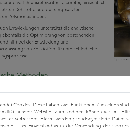
sierung verfahrensrelevanter Parameter, hinsichtlich
setzten Rohstoffe und der eingesetzten
aren Polymerlösungen.
en Entwicklungen unterstützt die analytische
 ebenfalls die Optimierung von bestehenden
 und hilft bei der Entwicklung und
sanpassung von Zellstoffen für unterschiedliche
ngsprozesse.
Spinnlösu
ische Methoden
nalyse
llulose-Gehalt
ndet Cookies. Diese haben zwei Funktionen: Zum einen sind si
lt an Carboxyl- und Carbonyl-Gruppen
onalität unserer Website. Zum anderen können wir mit Hilf
lt an Alkali-, Erdalkali- und Schwermetall-Ionen (AAS, ICP-OES)
r weiter verbessern. Hierzu werden pseudonymisierte Daten 
hegehalt
wertet. Das Einverständnis in die Verwendung der Cookies 