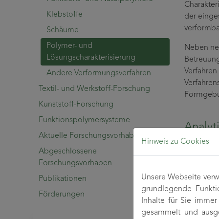
Charakteri
Klebstoffe
der einge
verformb
Schäume
Polymer- und
Neben neu
Lösungscharakterisierung
Betreuung
Verfahren
Andere Verformungsverfahren
Verfahren
Textil- und Werkstoff-Forschung
Formgebu
Kunststoff-Forschung
Funktionspolymersysteme
Analyt
Aktuelle Forschungsvorhaben
Hinweis zu Cookies
Zellstoffa
Abgeschlossene
Forschungsvorhaben
α-Ce
Unsere Webseite verwe
Publikationen
Geha
grundlegende Funkti
Geha
Förderungen
Inhalte für Sie imme
Asc
gesammelt und ausge