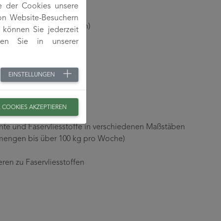
e der Cookies unsere
von Website-Besuchern
fahren (Luftspaltspinnen)
können Sie jederzeit
den Sie in unserer
s
lymeren
cursoren
EINSTELLUNGEN
E COOKIES AKZEPTIEREN
nte und Faservliesstoffe in verschiedenen Maßstäben
rmengen bis über 100 kg pro Woche)
en zu Faservliesstoffen