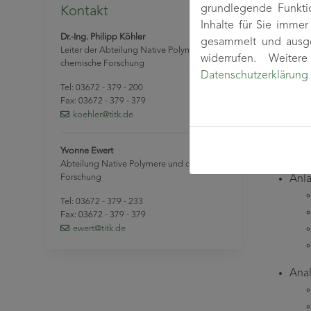
grundlegende Funkti
Kontakt
Tech
Inhalte für Sie imme
Entw
Dr.-Ing. Philipp Köhler
gesammelt und ausge
Leiter der Abteilung Native Polymere und
En
widerrufen. Weite
chemische Forschung
Entw
Datenschutzerklärung
Ent
Tel: 03672 - 379 - 200
Fax: 03672 - 379 - 379
Carb
koehler
@titk
.de
Techni
Yvonne Ewert
Abteilung Native Polymere und chemische
Forschung
Anla
Tel: 03672 - 379 - 233
Fax: 03672 - 379 - 379
ewert
@titk
.de
Anal