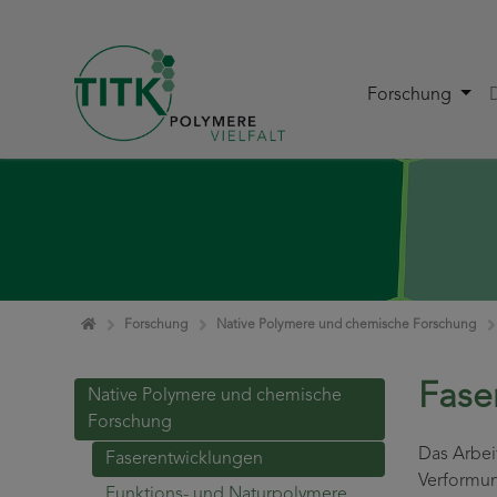
Forschung
Zum Inhalt springen
Home
Forschung
Native Polymere und chemische Forschung
Fase
Native Polymere und chemische
Forschung
Das Arbei
Faserentwicklungen
Verformun
Funktions- und Naturpolymere