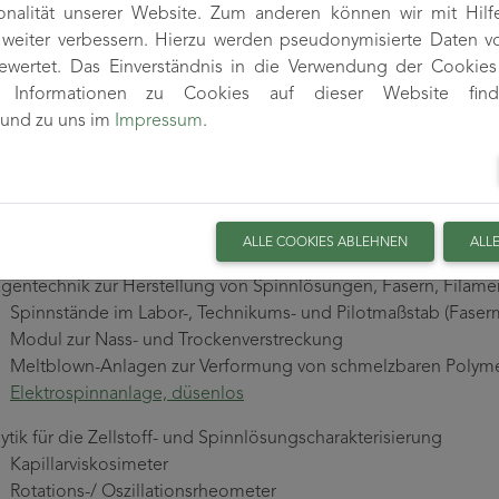
onalität unserer Website. Zum anderen können wir mit Hilf
nologieentwicklungen für die Erzeugung von Chemiefasern
r weiter verbessern. Hierzu werden pseudonymisierte Daten 
icklung von Fasern nach dem Nass,- oder Trocken-Nassspinnver
wertet. Das Einverständnis in die Verwendung der Cookies 
twicklung von funktionalisierten Fasern
re Informationen zu Cookies auf dieser Website fin
icklung von Nanofaservliesen auf der Basis des
Elektrospinnen
und zu uns im
Impressum
.
wicklung von Spinnvliesen aus niedrigschmelzenden Sonderpo
onfaserentwicklungen auf Basis von PAN und alternativen Pre
sche Ausstattung
ALLE COOKIES ABLEHNEN
ALL
gentechnik zur Herstellung von Spinnlösungen, Fasern, Filame
Spinnstände im Labor-, Technikums- und Pilotmaßstab (Fase
Modul zur Nass- und Trockenverstreckung
Meltblown-Anlagen zur Verformung von schmelzbaren Polymer
Elektrospinnanlage, düsenlos
ytik für die Zellstoff- und Spinnlösungscharakterisierung
Kapillarviskosimeter
Rotations-/ Oszillationsrheometer