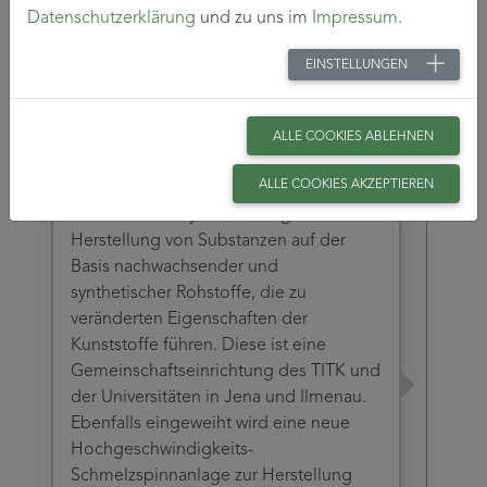
Neue Synthese- und neue
Datenschutzerklärung
und zu uns im
Impressum
.
Schmelzspinnanlage
Das TITK erhält die Auszeichnung
EINSTELLUNGEN
„Ausgewählter Ort im Land der Ideen“
und wird mit dem Besuch von
Bundespräsident Roman Herzog
ALLE COOKIES ABLEHNEN
geehrt.
ALLE COOKIES AKZEPTIEREN
Im gleichen Jahr startet eine neue
Multifunktionssyntheseanlage zur
Herstellung von Substanzen auf der
Basis nachwachsender und
synthetischer Rohstoffe, die zu
veränderten Eigenschaften der
Kunststoffe führen. Diese ist eine
Gemeinschaftseinrichtung des TITK und
der Universitäten in Jena und Ilmenau.
Ebenfalls eingeweiht wird eine neue
Hochgeschwindigkeits-
Schmelzspinnanlage zur Herstellung