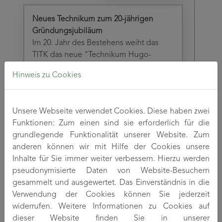
Neues Technikum zum 20-jährigen
Gründungsjubiläum
Im 20. Jahr des Bestehens weiht das
TITK das neue "Technikum Hugo-
Richard-Küttner" feierlich ein. Es dient
Hinweis zu Cookies
der Trocken-Nass-Verformung von
gelösten Polymeren und schafft
erstmals die Möglichkeit, alle
Unsere Webseite verwendet Cookies. Diese haben zwei
wesentlichen Technologieschritte der
Funktionen: Zum einen sind sie erforderlich für die
Direktauflösung und Trocken-Nass-
grundlegende Funktionalität unserer Website. Zum
Verformung von Polymeren in einem
anderen können wir mit Hilfe der Cookies unsere
gemeinsamen Versuchsfeld realisieren
Inhalte für Sie immer weiter verbessern. Hierzu werden
zu können.
pseudonymisierte Daten von Website-Besuchern
gesammelt und ausgewertet. Das Einverständnis in die
2009
Verwendung der Cookies können Sie jederzeit
widerrufen. Weitere Informationen zu Cookies auf
dieser Website finden Sie in unserer