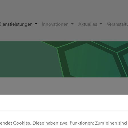
Dienstleistungen
Innovationen
Aktuelles
Veranstal
ragsforschung
auf der Suche nach
neuen polymeren Werkstoffen
?
ndet Cookies. Diese haben zwei Funktionen: Zum einen sind si