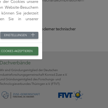
 Eigenschaften bzw. Eigenschaftskombinationen?
e der Cookies unsere
von Website-Besuchern
können Sie jederzeit
den Sie in unserer
lcharakteristika?
hlichem Know-How und moderner technischer
EINSTELLUNGEN
E COOKIES AKZEPTIEREN
Dachverbände
Wir sind Gründungsmitglied der Deutschen
Industrieforschungsgemeinschaft Konrad Zuse e.V.
und Gründungsmitglied des Forschungs- und
Technologieverbundes Thüringen e.V. (FTVT).