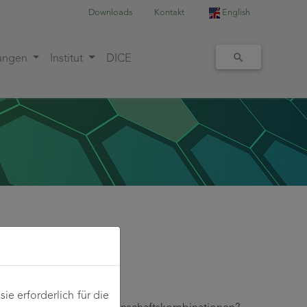
Downloads
Kontakt
English
tungen
Institut
DICE
e erforderlich für die