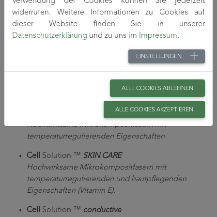
Verwendung der Cookies können Sie jederzeit
Aktivekohle Fasern mit hoher Adsorptionskapazität
widerrufen. Weitere Informationen zu Cookies auf
dieser Website finden Sie in unserer
Cell
Solution ™
algae control
Datenschutzerklärung
und zu uns im
Impressum
.
Cellulosefasern mit Bentoniten zur Phosphatbindung
aus Wässern
EINSTELLUNGEN
Cell
Solution ™
bioactive
Antimikrobielle Fasern mit Silber- oder Kupfer-Ionen
ALLE COOKIES ABLEHNEN
als Aktivkomponente (antibakteriell / antiviral)
ALLE COOKIES AKZEPTIEREN
Cell
Solution ™
clima
Hochwirksame Mikrokompositfasern mit
temperaturregulierenden Eigenschaften
Cell
Solution ™
SKIN CARE
Hochwirksame Mikrokompositfasern mit
temperaturregulierenden und hautpflegenden
Eigenschaften
(Vitamin E).
Cell
Solution ™
conductive