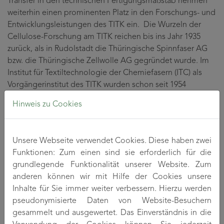
Transfer in den technischen Fertigungsmaßstab nehmen
weiterhin einen prominenten Platz in den Forschungs- und
Entwicklungsleistungen des TITK ein. Die Wurzeln der
Cellulose-Forschung am TITK reichen bis ins Jahr 1935
zurück, als in Rudolstadt die Thüringische Spinnfaser AG
bzw. die Thüringische Zellwolle AG gegründet wurde. Im
Institut für Textiltechnologie der Chemiefasern (ITC) als
Vorgängerinstitut des TITK wurden schon seit 1954
Synthesefaserstoffe und unterschiedliche Generationen
Hinweis zu Cookies
von Celluloseregeneratfaserstoffen entwickelt.
Nach der Neugründung des Institutes als TITK wurde hier
Unsere Webseite verwendet Cookies. Diese haben zwei
ein eigener Prozess zur Direktauflösung und Trocken-Nass-
Funktionen: Zum einen sind sie erforderlich für die
Verformung von Cellulose etabliert - das
ALCERU®-
grundlegende Funktionalität unserer Website. Zum
Verfahren
. Auf Basis dieses Prozesses werden bis heute
anderen können wir mit Hilfe der Cookies unsere
funktionelle Fasern am TITK entwickelt und im
Inhalte für Sie immer weiter verbessern. Hierzu werden
Unternehmensverbund durch die
smartpolymer
pseudonymisierte Daten von Website-Besuchern
GmbH produziert und vermarktet.
gesammelt und ausgewertet. Das Einverständnis in die
Cell
Solution ™
activated carbon