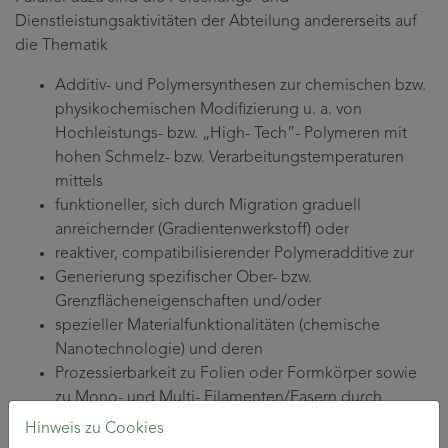
Dienstleistungsaktivitäten der Abteilung andererseits auf
die Thematik
Additiv- und Polymersynthesen zur chemischen bzw.
physikochemischen Modifizierung u. a. von
Hochleistungs- bzw. „High- Tech”- Polymeren mit
hohen Schmelz- bzw. Verarbeitungstemperaturen
mittels
funktioneller, sich durch Migration graduell
anreichernder (Gradientenwerkstoff) oder
reaktiver, compatibilisierender Polymeradditive zur
Generierung spezifischer Ober- bzw.
Grenzflächeneigenschaften und/oder
spezieller Materialfunktionalitäten (chemische
Nanotechnologie) und deren
Prozessierbarkeit zu Folien oder Formkörper sowie
zu Mono- und Multi- Filamenten/Fasern durch
Nutzung von
Hinweis zu Cookies
Schmelzspinntechnologien