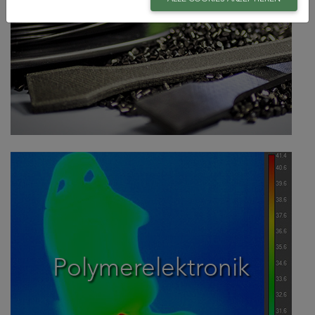
Additive Manufacturing
Polymerelektronik