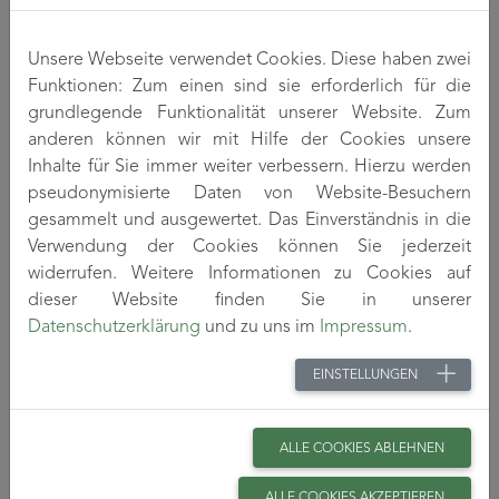
mit Spinngeschwindigkeiten von bis zu 6.000
m/min (LOY, POY, HOY, FOY) und
Unsere Webseite verwendet Cookies. Diese haben zwei
Schmelzetemperaturen bis 480 °C,
Funktionen: Zum einen sind sie erforderlich für die
einschließlich der
grundlegende Funktionalität unserer Website. Zum
Bikomponentenschmelz­spinntechnologie
anderen können wir mit Hilfe der Cookies unsere
Integration von neuen biobasierten Materialien in
Inhalte für Sie immer weiter verbessern. Hierzu werden
nachhaltige Entwicklungs- und Fertigungsprozesse
pseudonymisierte Daten von Website-Besuchern
gesammelt und ausgewertet. Das Einverständnis in die
für Applikationen in der Faser- und
Verwendung der Cookies können Sie jederzeit
Polymerverarbeitungsindustrie (
Synthesechemie
für
widerrufen. Weitere Informationen zu Cookies auf
maßgeschneidertes Funktionspolymerdesign) fokussiert.
dieser Website finden Sie in unserer
Datenschutzerklärung
und zu uns im
Impressum
.
EINSTELLUNGEN
ALLE COOKIES ABLEHNEN
ALLE COOKIES AKZEPTIEREN