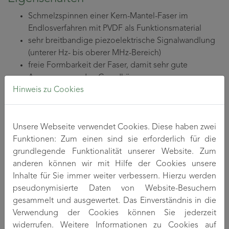
Schmelzspinnen einer Kern-Mantel-Faser im
Endlosverfahren mit PVDF als Funktionsmaterial
sehr breitbandige piezoelektrische Signalwandlung
(unterer Hz- bis oberer MHz-Bereich)
freie Formbarkeit der Faser, damit sehr gute
Anpassung an den Grundkörper
Hinweis zu Cookies
flexible Länge der Sensorfasern (cm- bis m-Bereich)
Durchmesser 0.8 … 1.2 mm
Integration in unterschiedliche Matrixwerkstoffe
(polymere, mineralische) möglich
Unsere Webseite verwendet Cookies. Diese haben zwei
Funktionen: Zum einen sind sie erforderlich für die
Anwendungsgebiete
grundlegende Funktionalität unserer Website. Zum
anderen können wir mit Hilfe der Cookies unsere
Maschinenbau
: Erkennung von Werkzeugverschleiß
Inhalte für Sie immer weiter verbessern. Hierzu werden
durch die Körperschallanalyse (Einsatz der Piezofaser
pseudonymisierte Daten von Website-Besuchern
als linearer, integraler Sensor auch als
gesammelt und ausgewertet. Das Einverständnis in die
Nachrüstmöglichkeit bestehender Maschinen)
Verwendung der Cookies können Sie jederzeit
Verbundwerkstoffe:
Erkennung von Materialfehlern
widerrufen. Weitere Informationen zu Cookies auf
und der Werkstoffalterung durch Viskositätsabbau