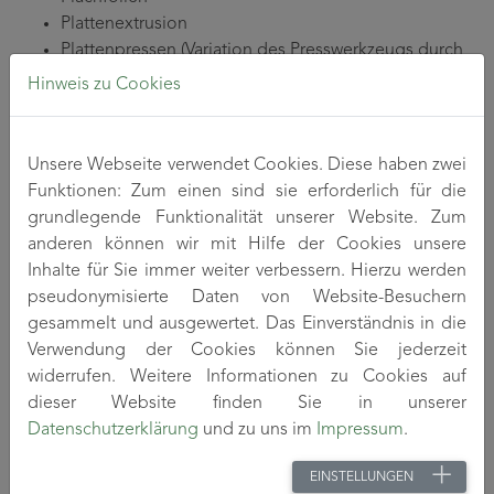
Plattenextrusion
Plattenpressen (Variation des Presswerkzeugs durch
5-Achs-Fräsmaschine)
Hinweis zu Cookies
Forschungsthemen
Unsere Webseite verwendet Cookies. Diese haben zwei
Funktionen: Zum einen sind sie erforderlich für die
„Kunststoffbasierte Leichtbauverbunde für
grundlegende Funktionalität unserer Website. Zum
Fahrzeuge – Teilthema: Wabenverbund für
anderen können wir mit Hilfe der Cookies unsere
Leichtbauanwendungen, leitfähige Folien und
Inhalte für Sie immer weiter verbessern. Hierzu werden
Beschichtungen für funktionalisierte Kunststoff- und
pseudonymisierte Daten von Website-Besuchern
Leichtbauteile“
gesammelt und ausgewertet. Das Einverständnis in die
Verwendung der Cookies können Sie jederzeit
widerrufen. Weitere Informationen zu Cookies auf
dieser Website finden Sie in unserer
Datenschutzerklärung
und zu uns im
Impressum
.
EINSTELLUNGEN