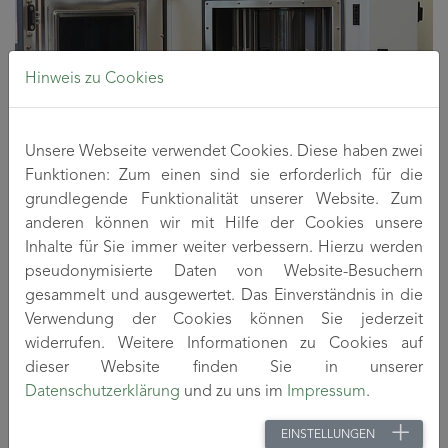
Hinweis zu Cookies
Unsere Webseite verwendet Cookies. Diese haben zwei
Funktionen: Zum einen sind sie erforderlich für die
Xenotest
grundlegende Funktionalität unserer Website. Zum
Klimaprüfungen
anderen können wir mit Hilfe der Cookies unsere
Inhalte für Sie immer weiter verbessern. Hierzu werden
Das TITK hat die Möglichkeit, klimatische Prüfungen unter
pseudonymisierte Daten von Website-Besuchern
Variation von Feuchte und Temperatur durchzuführen.
gesammelt und ausgewertet. Das Einverständnis in die
Verwendung der Cookies können Sie jederzeit
Spezifikationen
widerrufen. Weitere Informationen zu Cookies auf
dieser Website finden Sie in unserer
VC4020 (Vötsch)
Datenschutzerklärung
und zu uns im
Impressum
.
Temperaturbereich: -40 °C bis 180 °C
Temperaturgradient: 4 Kmin
EINSTELLUNGEN
Feuchtebereich: 10 %rF bis 98 %rF