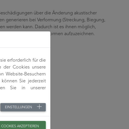
 Beschädigungen über die Änderung akustischer
oren generieren bei Verformung (Streckung, Biegung,
sen werden kann. Dadurch ist es ihnen möglich,
er anderen flexiblen Bauformen aufzuzeichnen.
e erforderlich für die
e der Cookies unsere
von Website-Besuchern
können Sie jederzeit
den Sie in unserer
EINSTELLUNGEN
E COOKIES AKZEPTIEREN