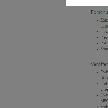
Weiter
Forschu
Entw
Inte
Hoch
Piez
In-L
Smar
Veröffe
Ehrh
Univ
Ehrh
Dres
Ehrh
MFC 
Ehrh