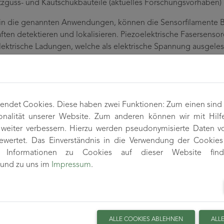
tzguss- und Kautschukbauteile (aktuelles Forschungsvorhaben)
t in die genannten Anwendungen, können die Sensorfilamente
ften detektieren und lokalisieren. Piezoelektrische Fasersens
elektrische Ladungen, welche als elektrische Spannung ausgele
quent (auch im Sub-Hz-Bereich) Verformungen von Textilien od
ndet Cookies. Diese haben zwei Funktionen: Zum einen sind si
onalität unserer Website. Zum anderen können wir mit Hilf
r weiter verbessern. Hierzu werden pseudonymisierte Daten 
wertet. Das Einverständnis in die Verwendung der Cookies 
re Informationen zu Cookies auf dieser Website fin
und zu uns im
Impressum
.
ALLE COOKIES ABLEHNEN
ALL