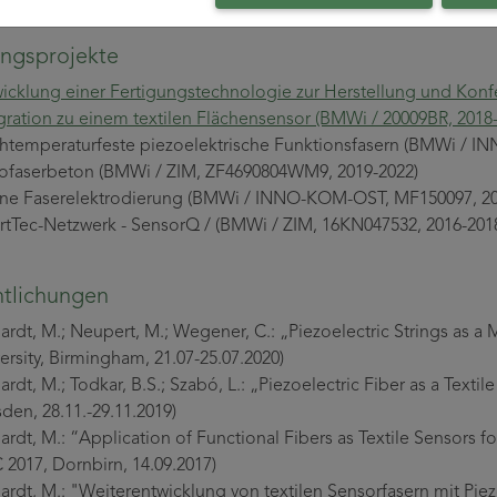
e Informationen
ngsprojekte
icklung einer Fertigungstechnologie zur Herstellung und Konf
gration zu einem textilen Flächensensor (BMWi / 20009BR, 2018
temperaturfeste piezoelektrische Funktionsfasern (BMWi / I
ofaserbeton (BMWi / ZIM, ZF4690804WM9, 2019-2022)
ine Faserelektrodierung (BMWi / INNO-KOM-OST, MF150097, 20
tTec-Netzwerk - SensorQ / (BMWi / ZIM, 16KN047532, 2016-201
ntlichungen
ardt, M.; Neupert, M.; Wegener, C.: „Piezoelectric Strings as a
ersity, Birmingham, 21.07-25.07.2020)
ardt, M.; Todkar, B.S.; Szabó, L.: „Piezoelectric Fiber as a Tex
den, 28.11.-29.11.2019)
ardt, M.: “Application of Functional Fibers as Textile Sensors f
2017, Dornbirn, 14.09.2017)
ardt, M.: "Weiterentwicklung von textilen Sensorfasern mit Piez