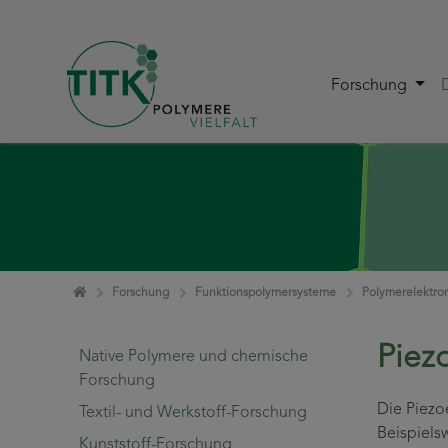
Forschung
Zum Inhalt springen
Home
Forschung
Funktionspolymersysteme
Polymerelektro
Piez
Native Polymere und chemische
Forschung
Die Piezo
Textil- und Werkstoff-Forschung
Beispiels
Kunststoff-Forschung