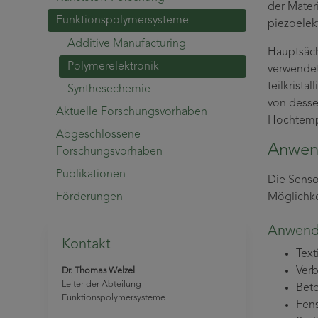
der Mater
Funktionspolymersysteme
piezoelekt
Additive Manufacturing
Hauptsäch
Polymerelektronik
verwendet
teilkrist
Synthesechemie
von desse
Aktuelle Forschungsvorhaben
Hochtempe
Abgeschlossene
Anwen
Forschungsvorhaben
Publikationen
Die Senso
Förderungen
Möglichke
Anwend
Kontakt
Text
Ver
Dr. Thomas Welzel
Leiter der Abteilung
Bet
Funktionspolymersysteme
Fen