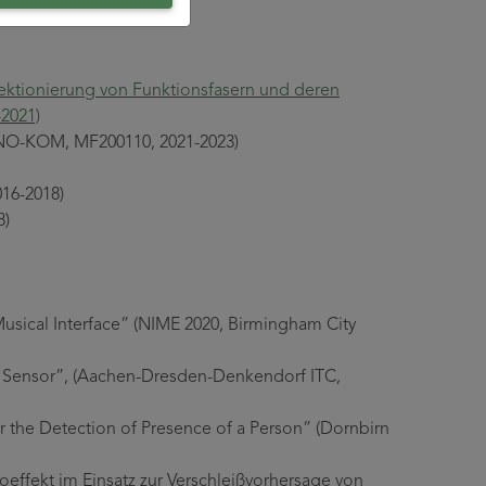
ektionierung von Funktionsfasern und deren
-2021)
NNO-KOM, MF200110, 2021-2023)
16-2018)
8)
 Musical Interface” (NIME 2020, Birmingham City
tile Sensor”, (Aachen-Dresden-Denkendorf ITC,
or the Detection of Presence of a Person” (Dornbirn
oeffekt im Einsatz zur Verschleißvorhersage von