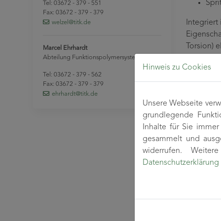
Spri
Tel: 03672 - 379 - 551
Fax: 03672 - 379 - 379
Integrier
welzel
@titk
.de
Eigenscha
Torsion) 
Marcel Ehrhardt
Abteilung Funktionspolymersysteme
niederfre
Hinweis zu Cookies
Tel: 03672 - 379 - 562
Fax: 03672 - 379 - 379
ehrhardt
@titk
.de
Unsere Webseite verwe
grundlegende Funkti
Inhalte für Sie imme
gesammelt und ausge
widerrufen. Weite
Datenschutzerklärung
Messsignal