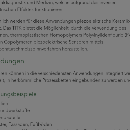
ialdiagnostik und Medizin, welche aufgrund des inversen
rischen Effektes funktionieren.
lich werden für diese Anwendungen piezoelektrische Keramik
. Das TITK bietet die Möglichkeit, durch die Verwendung des
allinen, thermoplastischen Homopolymers Polyvinylidenflourid (
n Copolymeren piezoelektrische Sensoren mittels
raturschmelzspinnverfahren herzustellen.
dungen
ren können in die verschiedensten Anwendungen integriert werde
it, in herkömmliche Prozessketten eingebunden zu werden und B
ungsbeispiele
ilien
bundwerkstoffe
onbauteile
ster, Fassaden, Fußböden