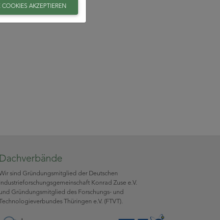
E COOKIES AKZEPTIEREN
Dachverbände
Wir sind Gründungsmitglied der Deutschen
Industrieforschungsgemeinschaft Konrad Zuse e.V.
und Gründungsmitglied des Forschungs- und
Technologieverbundes Thüringen e.V. (FTVT).