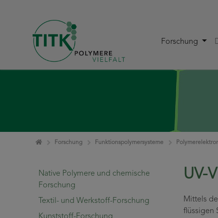
Forschung
Zum Inhalt springen
Home
Forschung
Funktionspolymersysteme
Polymerelektro
UV-V
Native Polymere und chemische
Forschung
Mittels d
Textil- und Werkstoff-Forschung
flüssigen
Kunststoff-Forschung