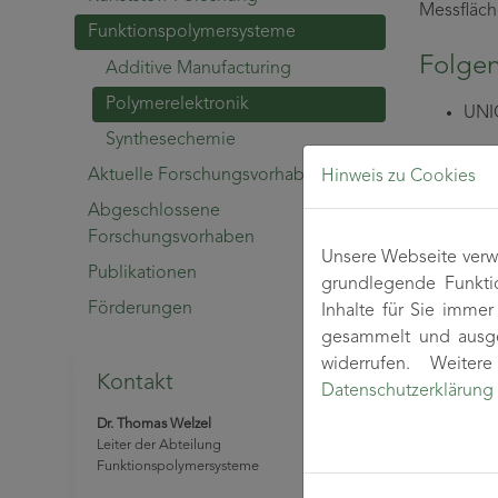
Messfläch
Funktionspolymersysteme
Folgen
Additive Manufacturing
Polymerelektronik
UNIC
Synthesechemie
Aktuelle Forschungsvorhaben
Hinweis zu Cookies
Abgeschlossene
Forschungsvorhaben
Unsere Webseite verwe
Publikationen
grundlegende Funkti
Förderungen
Inhalte für Sie imme
gesammelt und ausge
widerrufen. Weite
Kontakt
Datenschutzerklärung
Dr. Thomas Welzel
Leiter der Abteilung
Funktionspolymersysteme