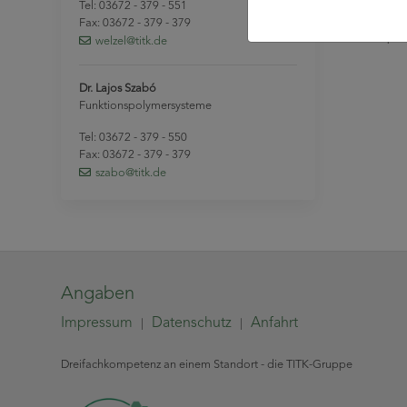
Tel: 03672 - 379 - 551
Fax: 03672 - 379 - 379
UV-VIS-Spek
welzel
@titk
.de
Dr. Lajos Szabó
Funktionspolymersysteme
Tel: 03672 - 379 - 550
Fax: 03672 - 379 - 379
szabo
@titk
.de
Angaben
Impressum
Datenschutz
Anfahrt
|
|
Dreifachkompetenz an einem Standort - die TITK-Gruppe