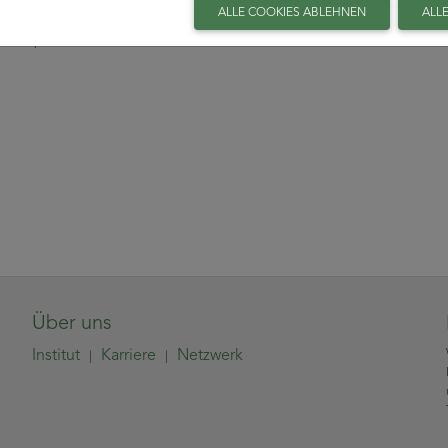
ALLE COOKIES ABLEHNEN
ALL
troskop
Über uns
Institut
Karriere
Netzwerk
|
|