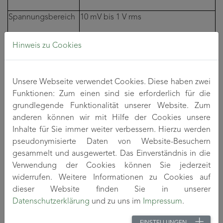
Spannungsbereich
10 mV bis 1 V rms
Strombereich
200 µA bis 20 mA
Hinweis zu Cookies
Messfrequenz
Wählbar, Bis zu 20 Messungen pro
Sekunde
Unsere Webseite verwendet Cookies. Diese haben zwei
Genauigkeit
Verlustfaktor
± 0,0005
Funktionen: Zum einen sind sie erforderlich für die
grundlegende Funktionalität unserer Website. Zum
Qualitätsfaktor
± 0,05 %
anderen können wir mit Hilfe der Cookies unsere
Inhalte für Sie immer weiter verbessern. Hierzu werden
Kapazität, Induktivität,
± 0,05 %
pseudonymisierte Daten von Website-Besuchern
Impedanz
gesammelt und ausgewertet. Das Einverständnis in die
Verwendung der Cookies können Sie jederzeit
widerrufen. Weitere Informationen zu Cookies auf
dieser Website finden Sie in unserer
Datenschutzerklärung
und zu uns im
Impressum
.
EINSTELLUNGEN