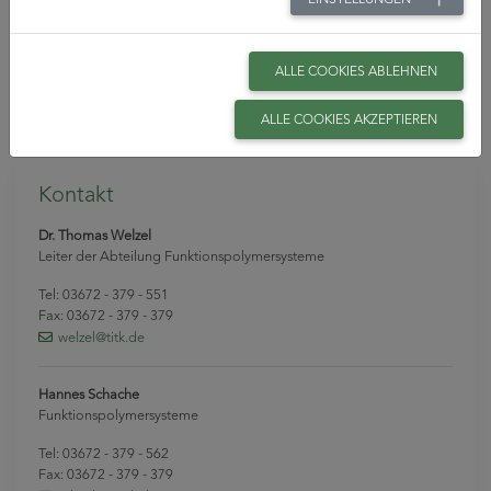
ALLE COOKIES ABLEHNEN
ALLE COOKIES AKZEPTIEREN
Impedanzspektroskop
Kontakt
Dr. Thomas Welzel
Leiter der Abteilung Funktionspolymersysteme
Tel: 03672 - 379 - 551
Fax: 03672 - 379 - 379
welzel
@titk
.de
Hannes Schache
Funktionspolymersysteme
Tel: 03672 - 379 - 562
Fax: 03672 - 379 - 379