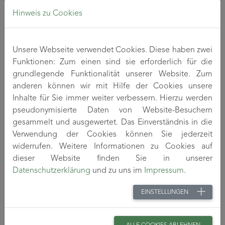
Schichtsilikat sowie deren Verteilung optimiert. Es konnten
Lyocell-Fasern mit hohen Anteilen an Vitamin D3 (ca. 5%)
Hinweis zu Cookies
bzw. CBD (7-9%), feinverteilt über den gesamten
Faserquerschnitt, hergestellt werden. Neben CBD wurden
die Fasern, Garne und Gestricke auf den Gehalt an Δ9-
Unsere Webseite verwendet Cookies. Diese haben zwei
Tetrahydrocannabinol (THC) analysiert, um eine
Funktionen: Zum einen sind sie erforderlich für die
durchgehende Transparenz von der Faser bis zum Textil
grundlegende Funktionalität unserer Website. Zum
abzusichern. Die gemessenen Gehalte an THC lagen in
anderen können wir mit Hilfe der Cookies unsere
allen Fertigungsstufen unterhalb der jeweiligen
Inhalte für Sie immer weiter verbessern. Hierzu werden
Bestimmungsgrenze von < 0,2% THC.
pseudonymisierte Daten von Website-Besuchern
gesammelt und ausgewertet. Das Einverständnis in die
Bei Inovafil (PT) konnten Garne hoher Feinheit (NM 85) mit
Verwendung der Cookies können Sie jederzeit
einem Wirkstofffaseranteil von 30% hergestellt werden. Mit
widerrufen. Weitere Informationen zu Cookies auf
der NOON GmbH wurden aus diesen Garnen mittels
dieser Website finden Sie in unserer
Seamless-Maschinentechnologie Textilstrukturen (body
Datenschutzerklärung
und zu uns im
Impressum
.
mapping) entwickelt, die einen gesteuerten und
verstärkten Wirkstoff-Haut-Transfer ermöglichen. Mittels
EINSTELLUNGEN
Martindale-Tests konnte der Transfer Textil – Kunsthaut
nachgewiesen werden. Die plattierten Seamless-Gestricke