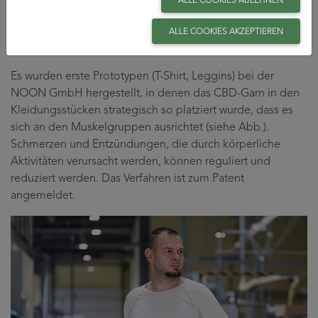
ergaben einen Wert von ca. 0,7 mg/m2.
ALLE COOKIES ABLEHNEN
ALLE COOKIES AKZEPTIEREN
Anwendung
Es wurden erste Prototypen (T-Shirt, Leggins) bei der
NOON GmbH hergestellt, in denen das CBD-Garn in den
Kleidungsstücken strategisch so platziert wurde, dass es
sich an den Muskelgruppen ausrichtet (siehe Abb.).
Schmerzen und Entzündungen, die durch körperliche
Aktivitäten verursacht werden, können reguliert und
reduziert werden. Das Verfahren ist zum Patent
angemeldet.