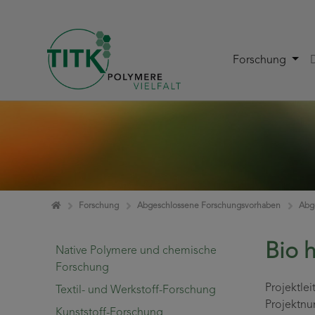
Forschung
Zum Inhalt springen
Home
Forschung
Abgeschlossene Forschungsvorhaben
Abg
Bio 
Native Polymere und chemische
Forschung
Projektl
Textil- und Werkstoff-Forschung
Projekt
Kunststoff-Forschung