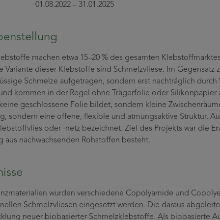
t: 01.08.2022 – 31.01.2025
enstellung
ebstoffe machen etwa 15–20 % des gesamten Klebstoffmarktes a
 Variante dieser Klebstoffe sind Schmelzvliese. Im Gegensatz
flüssige Schmelze aufgetragen, sondern erst nachträglich durch 
und kommen in der Regel ohne Trägerfolie oder Silikonpapier au
 keine geschlossene Folie bildet, sondern kleine Zwischenräume
g, sondern eine offene, flexible und atmungsaktive Struktur. 
lebstoffvlies oder -netz bezeichnet. Ziel des Projekts war die 
ig aus nachwachsenden Rohstoffen besteht.
isse
enzmaterialien wurden verschiedene Copolyamide und Copolyes
nellen Schmelzvliesen eingesetzt werden. Die daraus abgeleitet
cklung neuer biobasierter Schmelzklebstoffe. Als biobasierte 