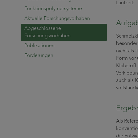
Laufzei
Funktionspolymersysteme
Aktuelle Forschungsvorhaben
Aufgab
Abgeschlossene
Forschungsvorhaben
Schmelzkl
besondere
Publikationen
nicht als 
Förderungen
Form vor 
Klebstoff
Verklebun
auch als K
vollständ
Ergebn
Als Refer
konventio
die Entwi