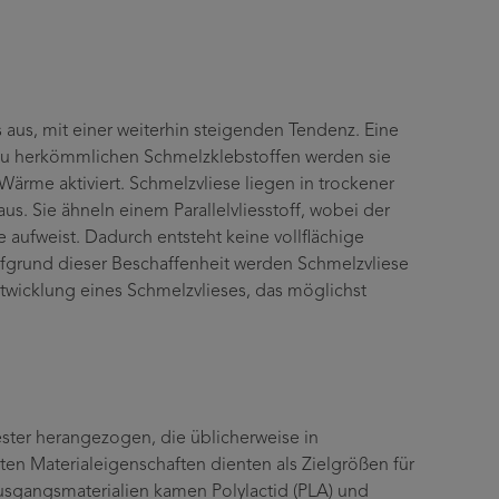
us, mit einer weiterhin steigenden Tendenz. Eine
 zu herkömmlichen Schmelzklebstoffen werden sie
Wärme aktiviert. Schmelzvliese liegen in trockener
s. Sie ähneln einem Parallelvliesstoff, wobei der
 aufweist. Dadurch entsteht keine vollflächige
Aufgrund dieser Beschaffenheit werden Schmelzvliese
Entwicklung eines Schmelzvlieses, das möglichst
ter herangezogen, die üblicherweise in
en Materialeigenschaften dienten als Zielgrößen für
Ausgangsmaterialien kamen Polylactid (PLA) und