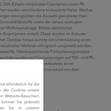
n), EVA (Ethylen-Vinylacetat-Copolymer) sowie PA
aften wurden verschiedene biobasierte Harze, Wachse
hungen ermöglichten die Auswahl geeigneter Harz-
 Schmelzklebstoffe sowie der daraus erzeugten
ner Meltblownanlage. Mittels statistischer
 Biopolymere erstellt. Diese wurden im Extruder
et. Darüber hinaus konnte mit Unterstützung eines
ndustriellen Maßstab erfolgreich umgesetzt werden,
liesstoffe. Vielversprechende Formulierungsansätze
Resultate wurden mit Formulierungen auf PBS- und PE-
hre ausgezeichnete Verarbeitbarkeit, einen
 Beständigkeit. Die Zusammenarbeit mit dem
elt werden.
e erforderlich für die
e der Cookies unsere
von Website-Besuchern
können Sie jederzeit
den Sie in unserer