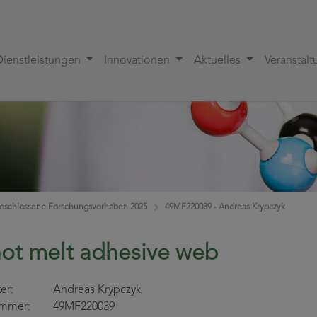
Dienstleistungen
Innovationen
Aktuelles
Veranstal
eschlossene Forschungsvorhaben 2025
49MF220039 - Andreas Krypczyk
hot melt adhesive web
eiter: Andreas Krypczyk
nummer: 49MF220039