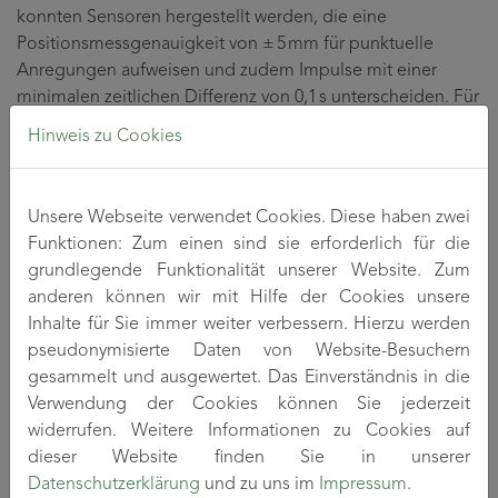
konnten Sensoren hergestellt werden, die eine
Positionsmessgenauigkeit von ± 5 mm für punktuelle
Anregungen aufweisen und zudem Impulse mit einer
minimalen zeitlichen Differenz von 0,1 s unterscheiden. Für
den praktischen Einsatz in Applikationen wie Textilien oder
Hinweis zu Cookies
Faserverbundwerkstoffen wurden darüber hinaus
Zielparameter von ± 15 mm Genauigkeit und einer
Unterscheidbarkeit zweier Anregungen mit mindestens
Unsere Webseite verwendet Cookies. Diese haben zwei
0,5 s zeitlicher Differenz definiert.
Funktionen: Zum einen sind sie erforderlich für die
grundlegende Funktionalität unserer Website. Zum
Die Sensorfasern lieferten nicht nur im Labor, sondern
anderen können wir mit Hilfe der Cookies unsere
auch in realen Applikationen überzeugende Ergebnisse. In
Inhalte für Sie immer weiter verbessern. Hierzu werden
Textilien gelang es, die Sensoren mittels Stickerei zu
pseudonymisierte Daten von Website-Besuchern
integrieren, wobei sie auch mehrfachen Waschzyklen bei
gesammelt und ausgewertet. Das Einverständnis in die
40 °C ohne Funktionsverlust standhielten. In
Verwendung der Cookies können Sie jederzeit
Faserverbundwerkstoffen wurde durch die Entwicklung
widerrufen. Weitere Informationen zu Cookies auf
eines neuartigen Kontaktierungsverfahrens (Flachkontakt)
dieser Website finden Sie in unserer
sowie durch zusätzliche Schutzmaßnahmen, wie Einsatz
Datenschutzerklärung
und zu uns im
Impressum
.
eines Schrumpfschlauchs, sichergestellt, dass die