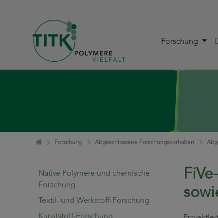
Forschung
Zum Inhalt springen
Home
Forschung
Abgeschlossene Forschungsvorhaben
Abg
FiVe
Native Polymere und chemische
Forschung
sowi
Textil- und Werkstoff-Forschung
Kunststoff-Forschung
Projektl