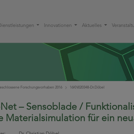
Dienstleistungen
Innovationen
Aktuelles
Veranstal
eschlossene Forschungsvorhaben 2016
16KN020348-Dr.Döbel
-Net – Sensoblade / Funktionali
e Materialsimulation für ein neu
eiter: Dr. Christian Döbel