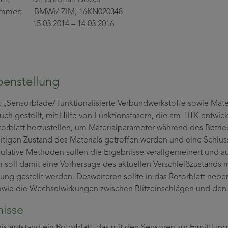
ummer: BMWi/ ZIM, 16KN020348
t: 15.03.2014 – 14.03.2016
enstellung
t „Sensorblade/ funktionalisierte Verbundwerkstoffe sowie Mater
uch gestellt, mit Hilfe von Funktionsfasern, die am TITK entwic
otorblatt herzustellen, um Materialparameter während des Betr
itigen Zustand des Materials getroffen werden und eine Schlus
ulative Methoden sollen die Ergebnisse verallgemeinert und a
soll damit eine Vorhersage des aktuellen Verschleißzustands
ung gestellt werden. Desweiteren sollte in das Rotorblatt neben
wie die Wechselwirkungen zwischen Blitzeinschlägen und den S
isse
is entstand ein Rotorblatt, das mit den Sensoren zur Ermittlu