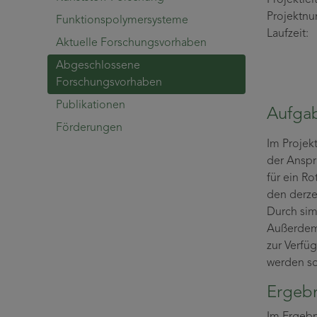
Projektn
Funktionspolymersysteme
Laufzei
Aktuelle Forschungsvorhaben
Abgeschlossene
Forschungsvorhaben
Publikationen
Aufgab
Förderungen
Im Projek
der Anspr
für ein R
den derze
Durch sim
Außerdem 
zur Verfüg
werden so
Ergebn
Im Ergebn