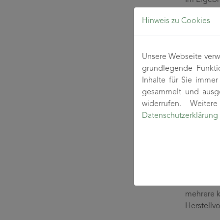
Blitzstro
Hinweis zu Cookies
zwischen 
hergestel
wurde zud
Unsere Webseite verwe
Die Proje
grundlegende Funkti
zu begeis
Inhalte für Sie imme
gesammelt und ausge
Anwe
widerrufen. Weite
Die Funkt
Datenschutzerklärung
(Erkennun
den Werks
Anbietern
Anwendung
Ein weite
mehrere k
Herstellv