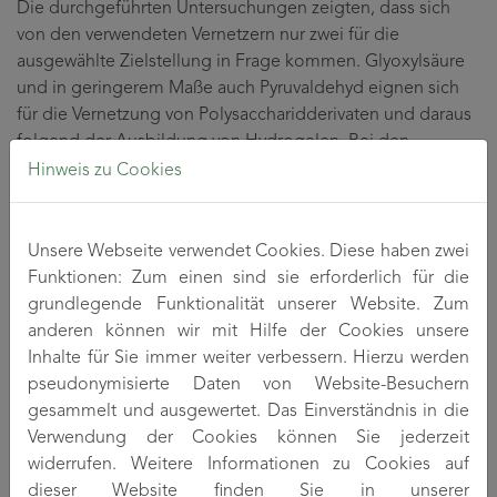
Die durchgeführten Untersuchungen zeigten, dass sich
von den verwendeten Vernetzern nur zwei für die
ausgewählte Zielstellung in Frage kommen. Glyoxylsäure
und in geringerem Maße auch Pyruvaldehyd eignen sich
für die Vernetzung von Polysaccharidderivaten und daraus
folgend der Ausbildung von Hydrogelen. Bei den
Untersuchungen ergaben sich mehrere Systeme, die
Hinweis zu Cookies
stabile Hydrogele bilden.
Das erste System besteht aus Polysaccharidderivaten,
Unsere Webseite verwendet Cookies. Diese haben zwei
insbesondere Methylcellulose und
Funktionen: Zum einen sind sie erforderlich für die
Hydroxypropylcellulose, in Kombination mit Glyoxylsäure
grundlegende Funktionalität unserer Website. Zum
als Vernetzer. Diese Mischungen müssen einmalig
anderen können wir mit Hilfe der Cookies unsere
vollständig getrocknet werden, um quellbare,
Inhalte für Sie immer weiter verbessern. Hierzu werden
wasserunlösliche Gele herzustellen. Die Quellung liegt bei
pseudonymisierte Daten von Website-Besuchern
600-1200%.
gesammelt und ausgewertet. Das Einverständnis in die
Verwendung der Cookies können Sie jederzeit
Das zweite System besteht aus Chitosan gelöst mit
widerrufen. Weitere Informationen zu Cookies auf
Salzsäure und diversen Aldehyden als Vernetzer
dieser Website finden Sie in unserer