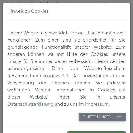
einer doppelten Perkolation und eines geringen
Volumenanteils der leitfähigen Phase wird ein deutlich
Hinweis zu Cookies
niedriger Bedarf an leitfähigen Additiven gegenüber
herkömmlichen leitfähigen Compounds angestrebt.
Unsere Webseite verwendet Cookies. Diese haben zwei
Funktionen: Zum einen sind sie erforderlich für die
Ergebnisse
grundlegende Funktionalität unserer Website. Zum
anderen können wir mit Hilfe der Cookies unsere
Mit Hilfe der entwickelten Technologie gelingt es, die
Inhalte für Sie immer weiter verbessern. Hierzu werden
gewünschte elektrische Leitfähigkeit für elektrostatisch
pseudonymisierte Daten von Website-Besuchern
dissipatives Verhalten (DIN EN 61340-5-1) bei PP-
gesammelt und ausgewertet. Das Einverständnis in die
Spritzgussartikeln bereits mit CNT-Gehalten unter 2 % zu
Verwendung der Cookies können Sie jederzeit
erzielen. Für die Reduzierung des spezifischen
14
6
widerrufen. Weitere Informationen zu Cookies auf
Oberflächenwiderstandes von 10
Ω auf 10
Ω kann der
dieser Website finden Sie in unserer
Einsatz von CNT gegenüber herkömmlichen leitfähigen
Datenschutzerklärung
und zu uns im
Impressum
.
Compounds um ca. 60 % reduziert werden. Die erreichten
Leitfähigkeiten gewährleisten den Einsatz im
EINSTELLUNGEN
Schutzbereich elektrostatischer Entladung (ESD). Als
weiterer Vorteil ist zu nennen, dass die neuen leitfähigen