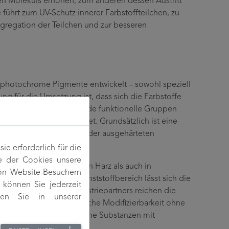
en Moleküls erhöhen, zum anderen dessen Austritt
 führt zum UV-Schutz innerer Farbstoffteilchen, zu
gregation der Teilchen und zur besseren
photochrome Pigmente entwickelt – sowohl speziell
ung für die Umsetzung ist, dass sich die Farbstoffe
 sie also über entsprechende funktionelle Gruppen
en Pigmenten betrachtet. Grundsätzlich ist eine
eren. Die Eigenschaften der ausgehärteten
e erforderlich für die
e der Cookies unsere
mem Farbstoff sowohl in Harz als auch in
von Website-Besuchern
abilisatoren aus dem Kunststoffbereich lässt sich die
können Sie jederzeit
In den Harzen des Industriepartners reichen die
den Sie in unserer
kt zeigte die grundsätzliche Modifizierbarkeit ohne
 sehr wenige photochrome Substanzen mit