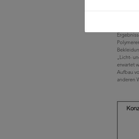
Anwe
Die Entwi
Ergebniss
Polymeren
Bekleidun
„Licht- u
erwartet 
Aufbau vo
anderen Wi