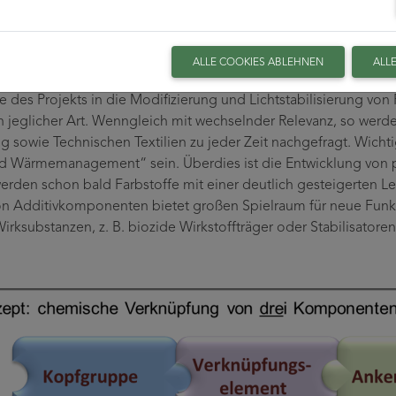
ndung
ALLE COOKIES ABLEHNEN
ALL
cklung von Funktionspolymeren und Additiven ist ständiger Sch
e des Projekts in die Modifizierung und Lichtstabilisierung v
 jeglicher Art. Wenngleich mit wechselnder Relevanz, so werde
g sowie Technischen Textilien zu jeder Zeit nachgefragt. Wichti
nd Wärmemanagement“ sein. Überdies ist die Entwicklung von 
werden schon bald Farbstoffe mit einer deutlich gesteigerten
n Additivkomponenten bietet großen Spielraum für neue Funkt
rksubstanzen, z. B. biozide Wirkstoffträger oder Stabilisatoren