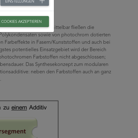
EINSTELLUNGEN
E COOKIES AKZEPTIEREN
werpunkt des TITK. Unmittelbar fließen die
on Polykondensaten sowie von photochrom dotierten
n Farbeffekte in Fasern/Kunststoffen und auch bei
gstes potentielles Einsatzgebiet wird der Bereich
photochromen Farbstoffen nicht abgeschlossen;
 Lebensdauer. Das Synthesekonzept zum modularen
ionsadditive: neben den Farbstoffen auch an ganz
.