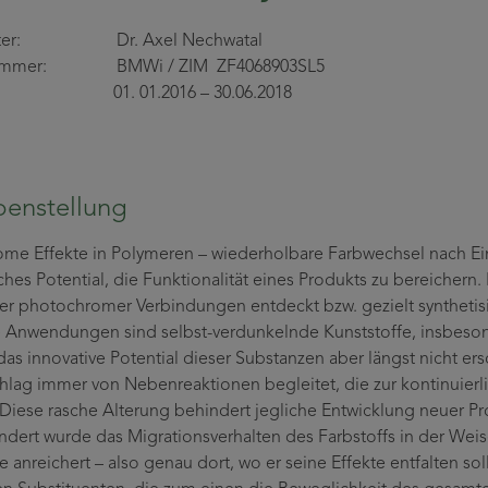
leiter: Dr. Axel Nechwatal
nummer: BMWi / ZIM ZF4068903SL5
t: 01. 01.2016 – 30.06.2018
enstellung
me Effekte in Polymeren – wiederholbare Farbwechsel nach Einf
ches Potential, die Funktionalität eines Produkts zu bereichern
er photochromer Verbindungen entdeckt bzw. gezielt synthetis
e Anwendungen sind selbst-verdunkelnde Kunststoffe, insbesond
 das innovative Potential dieser Substanzen aber längst nicht e
lag immer von Nebenreaktionen begleitet, die zur kontinuie
. Diese rasche Alterung behindert jegliche Entwicklung neuer Pr
ndert wurde das Migrationsverhalten des Farbstoffs in der Weise,
e anreichert – also genau dort, wo er seine Effekte entfalten s