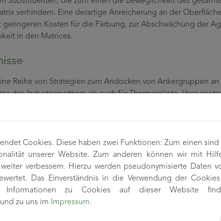
n Substituenten, die zum einen die Beweglichkeit des gesamt
atrix verhindern. Eine derartige Anreicherung an der Oberfläche
 geringeren Kosten für die Färbung, zur Abschwächung der Ag
hkeit in den Matrices.
isse
eine Reihe von Strategien zum Andocken von Ankergruppen an 
rze des Industriepartners als auch für Thermoplaste. Voraussetz
lich für eine derartige strukturelle Modifizierung eignen, dass
 Dazu wurde eine große Vielzahl von kommerziellen photochrom
valente Modifizierung möglich, ohne die Photochromie zu verli
 Matrix verändern sich durch den Farbstoff nicht.
ndet Cookies. Diese haben zwei Funktionen: Zum einen sind si
onalität unserer Website. Zum anderen können wir mit Hilf
pversuchen wurde nachgewiesen, dass ein Gradient an photochro
r weiter verbessern. Hierzu werden pseudonymisierte Daten 
t das Fatigueverhalten günstig beeinflusst. Mit zusätzlichen St
wertet. Das Einverständnis in die Verwendung der Cookies 
dsfähigkeit gegenüber UV-Alterung in Thermoplasten erhöhen. 
re Informationen zu Cookies auf dieser Website fin
orhandenen Alterungsschutzmittel offensichtlich aus. Das Proje
und zu uns im
Impressum
.
g des Chromophors; allerdings sind im Moment am Markt nur
n Ankergruppen verfügbar.