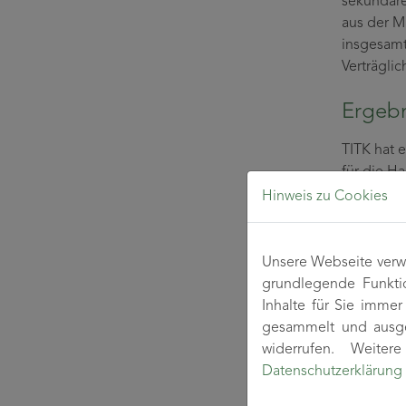
sekundäre
aus der M
insgesamt
Verträglic
Ergebn
TITK hat 
für die Ha
grundsätz
Hinweis zu Cookies
verfügen.
solche ko
polymeren
Unsere Webseite verwe
grundlegende Funkti
In Prinzi
Inhalte für Sie imme
Thermoplas
gesammelt und ausge
Widerstan
widerrufen. Weite
ohnehin v
Datenschutzerklärung
Schädigun
geeignete