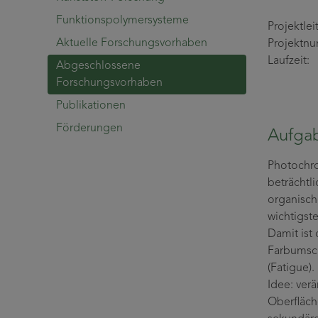
Funktionspolymersysteme
Projekt
Aktuelle Forschungsvorhaben
Projekt
Laufzei
Abgeschlossene
Forschungsvorhaben
Publikationen
Förderungen
Aufgab
Photochro
beträchtli
organisch
wichtigst
Damit ist
Farbumsch
(Fatigue)
Idee: verä
Oberfläch