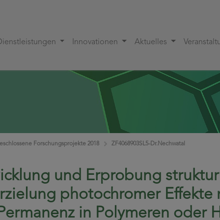
Dienstleistungen
Innovationen
Aktuelles
Veranstal
eschlossene Forschungsprojekte 2018
ZF4068903SL5-Dr.Nechwatal
icklung und Erprobung strukturm
Erzielung photochromer Effekte m
Permanenz in Polymeren oder H