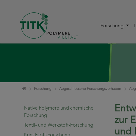
Forschung
Zum Inhalt springen
Home
Forschung
Abgeschlossene Forschungsvorhaben
Abg
Entw
Native Polymere und chemische
Forschung
zur 
Textil- und Werkstoff-Forschung
und 
Kunststoff-Forschung