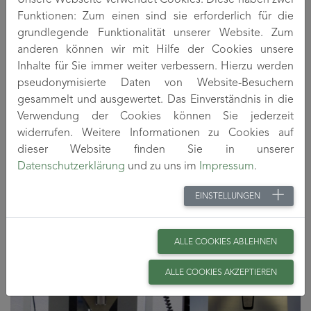
herangezogen, liefern aber keine Informationen zu den
Funktionen: Zum einen sind sie erforderlich für die
Eigenschaften des Faserverbundes (mechanische
grundlegende Funktionalität unserer Website. Zum
Eigenschaften nach der Verpressung) und zum
anderen können wir mit Hilfe der Cookies unsere
Umformverhalten im Werkzeug. Im Rahmen des
Inhalte für Sie immer weiter verbessern. Hierzu werden
Forschungsvorhabens wurden verschiedene
pseudonymisierte Daten von Website-Besuchern
Testmethoden untersucht (Bilder 1 und 2) und bewertet,
gesammelt und ausgewertet. Das Einverständnis in die
die zu einer praxisnahen Prüfung der
Verwendung der Cookies können Sie jederzeit
Naturfaserverbundhalbzeuge im aufgeheizten Zustand
widerrufen. Weitere Informationen zu Cookies auf
(oberhalb des Schmelzbereichs der Matrix) führen.
dieser Website finden Sie in unserer
Außerdem sind Verstreckversuche an Fasermatten mit
Datenschutzerklärung
und zu uns im
Impressum
.
nachfolgender Prüfung der mechanischen Eigenschaften
durchgeführt worden. Dadurch konnten Zusammenhänge
EINSTELLUNGEN
zwischen den Eigenschaften der Naturfasermatten und
dem zu erwartenden Umformverhalten hergestellt werden.
ALLE COOKIES ABLEHNEN
ALLE COOKIES AKZEPTIEREN