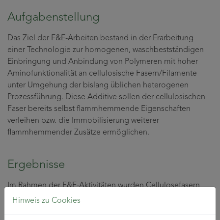
Aufgabenstellung
Das Ziel der F&E-Arbeiten bestand in der Erarbeitung
einer Technologie zur homogenen, waschbestständigen
Einbringung und Anbindung von Polymeren mit hoher
Aminofunktionalität an cellulosische Fasern/Filamente
unter Umgehung der bislang üblichen heterogenen
Prozessführung. Diese Additive sollen der cellulosischen
Faser bereits selbst flammhemmende Eigenschaften
verleihen bzw. die Immobilisierung weiterer
flammhemmender Zusätze ermöglichen.
Ergebnisse
Im Rahmen der F&E-Aktivitäten wurden Cellulosefasern
mit stark verzweigten, physikalisch angebundenen
Hinweis zu Cookies
Polyethyleniminen (PEI) erhalten. Diese konnten durch