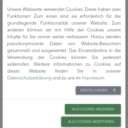
nachträgliche chemische Vernetzung waschbeständig
ausgerüstet werden und zeigen bei einem mittleren PEI-
Unsere Webseite verwendet Cookies. Diese haben zwei
Gehalt von 20 % gegenüber unausgerüsteten
Funktionen: Zum einen sind sie erforderlich für die
Cellulosefasern eine bereits deutlich gesteigerte
grundlegende Funktionalität unserer Website. Zum
Flammfestigkeit (gemessen als Lower Oxygen Index (LOI)
anderen können wir mit Hilfe der Cookies unsere
nach ISO 4589 : 2017-11). Durch eine zusätzliche
Inhalte für Sie immer weiter verbessern. Hierzu werden
Anbindung von z.B. 3 bis 4 % Zink-Ionen wird der LOI-Wert
pseudonymisierte Daten von Website-Besuchern
nochmals bis in den Bereich von m-Aramiden (LOI : 28 -30)
gesammelt und ausgewertet. Das Einverständnis in die
angehoben.
Verwendung der Cookies können Sie jederzeit
widerrufen. Weitere Informationen zu Cookies auf
Als besonders vorteilhaft hat sich die homogene
dieser Website finden Sie in unserer
Fahrweise im Spinnprozess erwiesen, da sich
Datenschutzerklärung
und zu uns im
Impressum
.
Polyethylenimine in den Cellulosespinnlösungen
vollständig lösen und somit ansonsten notwendigen
EINSTELLUNGEN
Pulveraufbereitungen (Mahlen, Sichten) entfallen.
Nachvernetzte Polyethylenimine werden in 30
Standardwäschen nur zu etwa 20 bis 30 % ausgewaschen
ALLE COOKIES ABLEHNEN
und sind somit im textilen Verbund langzeitwirksam.
Zugleich erleichtern sie durch ihre, gegenüber den OH-
ALLE COOKIES AKZEPTIEREN