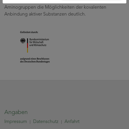
Gruppen der Cellulose, wesentlich reaktiveren
Aminogruppen die Möglichkeiten der kovalenten
Anbindung aktiver Substanzen deutlich.
Angaben
Impressum
Datenschutz
Anfahrt
|
|