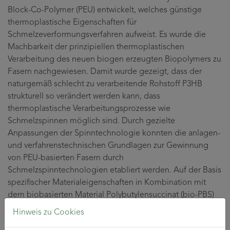
Block-Co-Polymer (PEU) entwickelt, welches günstige
thermoplastische Eigenschaften für
Schmelzeverformungsverfahren aufweist. Es wurde die
Machbarkeit der prinzipiellen thermoplastischen
Verarbeitung des neuen biogen erzeugten Biopolymers zu
Fasern nachgewiesen. Damit wurde gezeigt, dass der
naturgemäß schlecht zu verarbeitende Rohstoff P3HB
strukturell so verändert werden kann, dass
thermoplastische Verarbeitungsprozesse wie
Schmelzspinnen möglich sind. Durch gezielte
Anpassungen der Spinntechnologie konnten die anlagen-
und verfahrenstechnischen Grundlagen zur Gewinnung
von PEU-basierten Fasern durch
Schmelzspinntechnologien etabliert werden. Auf der Basis
spezifischer Materialeigenschaften in Kombination mit
dem biobasierten Material Polybutylensuccinat (bio-PBS)
als Blendkomponente wurde die Technologie optimiert,
Hinweis zu Cookies
sodass multifile und monofile Fadentypen im