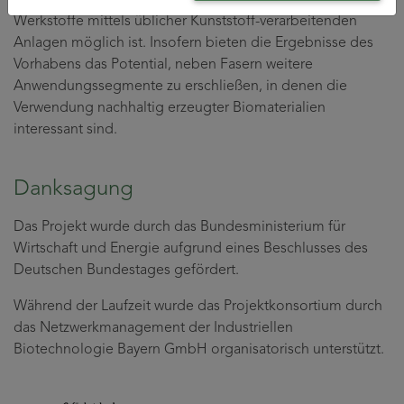
werden, dass eine extrudive Verarbeitung der neuen
Werkstoffe mittels üblicher Kunststoff-verarbeitenden
Anlagen möglich ist. Insofern bieten die Ergebnisse des
Vorhabens das Potential, neben Fasern weitere
Anwendungssegmente zu erschließen, in denen die
Verwendung nachhaltig erzeugter Biomaterialien
interessant sind.
Danksagung
Das Projekt wurde durch das Bundesministerium für
Wirtschaft und Energie aufgrund eines Beschlusses des
Deutschen Bundestages gefördert.
Während der Laufzeit wurde das Projektkonsortium durch
das Netzwerkmanagement der Industriellen
Biotechnologie Bayern GmbH organisatorisch unterstützt.