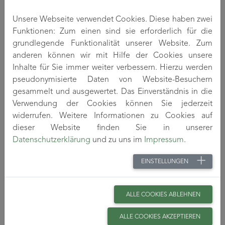
kleintechnischen Maßstab ausgesponnen werden
konnten. An Musterfilamenten wurden durch involvierte
Unsere Webseite verwendet Cookies. Diese haben zwei
Unternehmen Tests zur Herstellung von chirurgischem
Funktionen: Zum einen sind sie erforderlich für die
Nahtmaterial durchgeführt. Darüber hinaus wurde die
grundlegende Funktionalität unserer Website. Zum
Biokompatibilität an Musterproben durch normgerechte
anderen können wir mit Hilfe der Cookies unsere
Prüfung der in vitro-Zytotoxizität nachgewiesen.
Inhalte für Sie immer weiter verbessern. Hierzu werden
pseudonymisierte Daten von Website-Besuchern
gesammelt und ausgewertet. Das Einverständnis in die
Anwendung
Verwendung der Cookies können Sie jederzeit
widerrufen. Weitere Informationen zu Cookies auf
Der biobasierte Werkstoff PEU kann durch
dieser Website finden Sie in unserer
Schmelzspinnverfahren zu Monofilen mit verschiedenen
Datenschutzerklärung
und zu uns im
Impressum
.
Fadendurchmessern verarbeitet werden. Die
Entwicklungsprodukte eignen sich aufgrund ihrer
EINSTELLUNGEN
Materialeigenschaften, insbesondere der Biobasiertheit
und Biokompatibilität, für Anwendungen als chirurgische
Nahtmaterialien. Das Anwendungspotential ist breit, da
ALLE COOKIES ABLEHNEN
verschiedene Fadendurchmesser oder Fadentypen
erzeugt werden können. Darüber hinaus konnte gezeigt
ALLE COOKIES AKZEPTIEREN