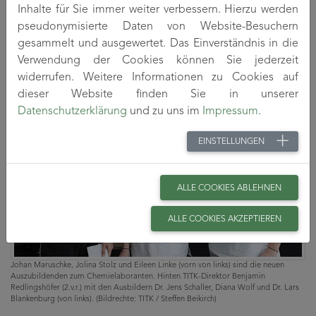
personal
@titk
.de
. Unter dieser Mailadresse werden auch
Inhalte für Sie immer weiter verbessern. Hierzu werden
gern Nachfragen zur Berufsausbildung in der TITK-Gruppe
pseudonymisierte Daten von Website-Besuchern
oder zu sonstigen offenen Stellen beantwortet.
gesammelt und ausgewertet. Das Einverständnis in die
Verwendung der Cookies können Sie jederzeit
widerrufen. Weitere Informationen zu Cookies auf
dieser Website finden Sie in unserer
Datenschutzerklärung
und zu uns im
Impressum
.
EINSTELLUNGEN
ALLE COOKIES ABLEHNEN
ALLE COOKIES AKZEPTIEREN
Johan Maruschke, Jolina Stolz und Eileen Linke (vorn von links) sind die neuen
Auszubildenden zum Chemielaboranten. Hinten TITK-Direktor Benjamin
Redlingshöfer (2.v.r.) mit den Ausbildern Dr. Jens Schaller, Diana Wolf und Dr. Lars
Blankenburg (von links). (Bildrechte: TITK / Steffen Beikirch)