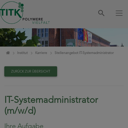
Zum Inhalt springen
Home
Institut
Karriere
Stellenangebot IT-Systemadministrator
ZURÜCK ZUR ÜBERSICHT
IT-Systemadministrator
(m/w/d)
Ihre Aufgabe