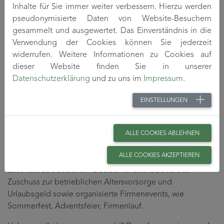
Inhalte für Sie immer weiter verbessern. Hierzu werden
Deutschkenntnisse auf Muttersprachler-Niveau sowie
pseudonymisierte Daten von Website-Besuchern
Englischkenntnisse in Wort und Schrift
gesammelt und ausgewertet. Das Einverständnis in die
Verwendung der Cookies können Sie jederzeit
Unser Angebot
widerrufen. Weitere Informationen zu Cookies auf
dieser Website finden Sie in unserer
Es erwartet Sie eine langfristige berufliche Perspektive in
Datenschutzerklärung
und zu uns im
Impressum
.
einem abwechslungsreichen Betätigungsfeld. Freuen Sie
sich auf eine sehr gute Betreuung bei der Einarbeitung,
EINSTELLUNGEN
individuelle Möglichkeiten zur fachlichen
Weiterentwicklung, optimale Voraussetzungen zur
ALLE COOKIES ABLEHNEN
Vereinbarkeit von Beruf und Privatleben durch flexible
Arbeitszeitmodelle mit Gleitzeitregelung, Betriebsferien
ALLE COOKIES AKZEPTIEREN
an Brückentagen und zwischen Weihnachten und Neujahr,
Zuschuss zu Jobticket / Deutschlandticket, Jobrad,
Zuschuss zur betrieblichen Altersvorsorge und
Urlaubsgeld sowie organisierte Firmenevents, wie
Sommerfest, Adventsfeier, Firmenlauf.