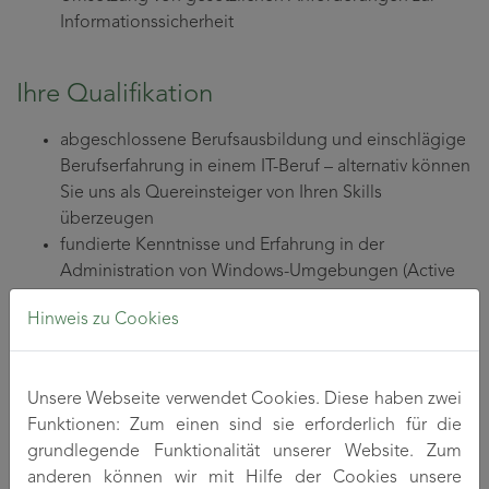
Informationssicherheit
Ihre Qualifikation
abgeschlossene Berufsausbildung und einschlägige
Berufserfahrung in einem IT-Beruf – alternativ können
Sie uns als Quereinsteiger von Ihren Skills
überzeugen
fundierte Kenntnisse und Erfahrung in der
Administration von Windows-Umgebungen (Active
Directory, GPO, WSUS)
Hinweis zu Cookies
fundierte Kenntnisse und Erfahrung im Bereich
Netzwerktechnik, idealerweise mit Hardware von HPE
und Watchguard
Unsere Webseite verwendet Cookies. Diese haben zwei
grundlegende Kenntnisse in Virtualisierung mit
Funktionen: Zum einen sind sie erforderlich für die
Windows Hyper-V
grundlegende Funktionalität unserer Website. Zum
Verantwortungsbewusstsein, Eigeninitiative und die
anderen können wir mit Hilfe der Cookies unsere
Fähigkeit, Ideen voranzutreiben