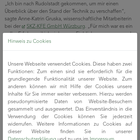
„Ich bin nach Rudolstadt gekommen, um mir einen
Überblick über den Stand der Technik zu verschaffen“,
sagte Anne-Katrin Gruska, wissenschaftliche Mitarbeiterin
bei der
SKZ-KFE GmbH Würzburg
. „Für mich war es ein
voller Erfolg, weil ich viele neue Einblicke gewonnen und
Hinweis zu Cookies
wichtige Kontakte geknüpft habe.“ Gerade die
Hochleistungspolymere seien für sie das entscheidende
Thema gewesen, weil das SKZ hier ebenfalls die
Forschung vorantreiben wolle.
Unsere Webseite verwendet Cookies. Diese haben zwei
Funktionen: Zum einen sind sie erforderlich für die
Nicht weniger als 30 Jahre Erfahrung in der Entwicklung,
grundlegende Funktionalität unserer Website. Zum
Herstellung und Anwendung eines kontrolliert
anderen können wir mit Hilfe der Cookies unsere
laugenlöslichen Polymers hat die
BellandTechnology AG
Inhalte für Sie immer weiter verbessern. Hierzu werden
aus Pottenstein. Deshalb freute sich Christoph Strasser, in
pseudonymisierte Daten von Website-Besuchern
Rudolstadt einen Vortrag über lösliche Stützmaterialien
gesammelt und ausgewertet. Das Einverständnis in die
halten zu können. Der Workshop sei dafür „die ideale
Verwendung der Cookies können Sie jederzeit
Plattform“ gewesen. Und auch die Qualität der weiteren
widerrufen. Weitere Informationen zu Cookies auf
acht Referenten bezeichnete er als sehr hoch.
dieser Website finden Sie in unserer
Datenschutzerklärung
und zu uns im
Impressum
.