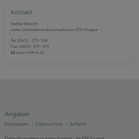
Kontakt
Steffen Beikirch
Leiter Unternehmenskommunikation TITK-Gruppe
Tel: 03672 - 379 - 530
Fax: 03672 - 379 - 379
beikirch
@titk
.de
Angaben
Impressum
Datenschutz
Anfahrt
|
|
Dreifachkompetenz an einem Standort - die TITK-Gruppe