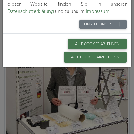
dieser Website finden Sie in unserer
Und auch diese beiden Produkte befinden sich bereits in
Datenschutzerklärung
und zu uns im
Impressum
.
der Markteinführung.“
EINSTELLUNGEN
ALLE COOKIES ABLEHNEN
ALLE COOKIES AKZEPTIEREN