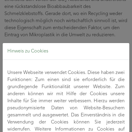
2
eine rückstandslose Bioabbaubarkeit des
Schmelzklebstoffs. Gerade dort, wo ein Recycling weder
technologisch möglich noch wirtschaftlich sinnvoll ist, wird
diese Eigenschaft zum entscheidenden Faktor, um den
Eintrag von Mikroplastik in die Umwelt zu reduzieren.
Der Schmelzklebstoff Caremelt® hatte im vorigen Jahr
Hinweis zu Cookies
bereits den 2. Platz beim Thüringer Umweltpreis errungen
und ist aktuell in der Kategorie „Industrie & Material“ für
den Thüringer Innovationspreis 2022 nominiert.
Unsere Webseite verwendet Cookies. Diese haben zwei
Funktionen: Zum einen sind sie erforderlich für die
TITK-Direktor Benjamin Redlingshöfer lässt sich die
grundlegende Funktionalität unserer Website. Zum
Freude über die beiden neuen iENA-Medaillen gern
anderen können wir mit Hilfe der Cookies unsere
anmerken: „Hierfür gilt allen beteiligten Wissenschaftlern
Inhalte für Sie immer weiter verbessern. Hierzu werden
ein herzliches Dankeschön.“ Die Auszeichnungen
pseudonymisierte Daten von Website-Besuchern
würdigten ein weiteres Mal die erfolgreichen Transfer-
gesammelt und ausgewertet. Das Einverständnis in die
Bemühungen des TITK, so Redlingshöfer. „Als
Verwendung der Cookies können Sie jederzeit
wirtschaftsnahes Forschungsinstitut sind wir bestrebt, neue
widerrufen. Weitere Informationen zu Cookies auf
Materialien rasch für die Industrie verfügbar zu machen.